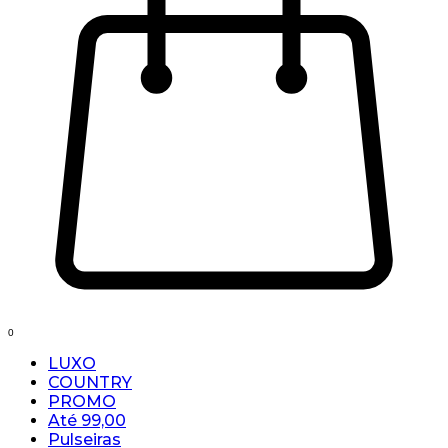
0
LUXO
COUNTRY
PROMO
Até 99,00
Pulseiras