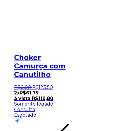
Choker
Camurça com
Canutilho
R$
0
,
00
R$
123
,
50
2x
R$
61,75
à vista
R$
119,80
Somente logado
Consulta
Esgotado