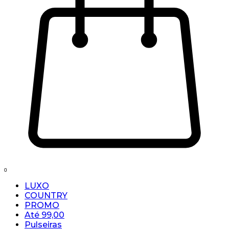
0
LUXO
COUNTRY
PROMO
Até 99,00
Pulseiras