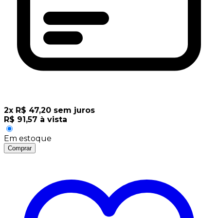
2
x
R$
47,20
sem juros
R$
91,57
à vista
Em estoque
Comprar