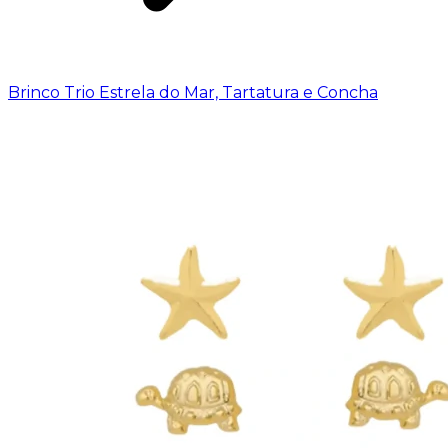
Brinco Trio Estrela do Mar, Tartatura e Concha
Brinco Trio Estrela do Mar, Tartatura e
Concha
Código
136
R$
79,40
R$
77,02
à vista
Banho:
Ouro 18k
Ouro 18k
Em estoque
Comprar