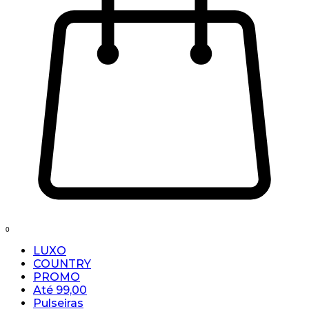
0
LUXO
COUNTRY
PROMO
Até 99,00
Pulseiras