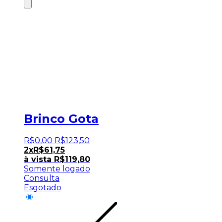
Brinco Gota
R$
0
,
00
R$
123
,
50
2x
R$
61,75
à vista
R$
119,80
Somente logado
Consulta
Esgotado