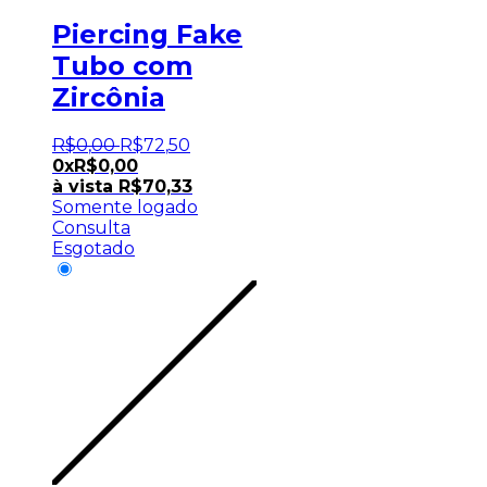
Piercing Fake
Tubo com
Zircônia
R$
0
,
00
R$
72
,
50
0x
R$
0,00
à vista
R$
70,33
Somente logado
Consulta
Esgotado