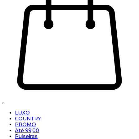
0
LUXO
COUNTRY
PROMO
Até 99,00
Pulseiras