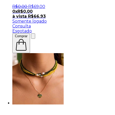
R$
0
,
00
R$
69
,
00
0x
R$
0,00
à vista
R$
66,93
Somente logado
Consulta
Esgotado
Comprar