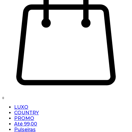
0
LUXO
COUNTRY
PROMO
Até 99,00
Pulseiras