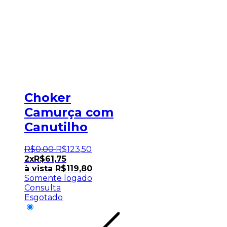
Choker
Camurça com
Canutilho
R$
0
,
00
R$
123
,
50
2x
R$
61,75
à vista
R$
119,80
Somente logado
Consulta
Esgotado