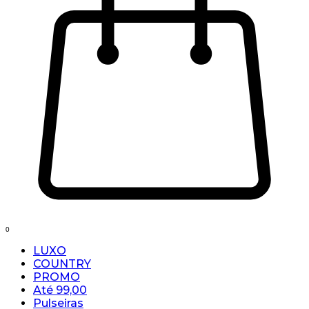
0
LUXO
COUNTRY
PROMO
Até 99,00
Pulseiras