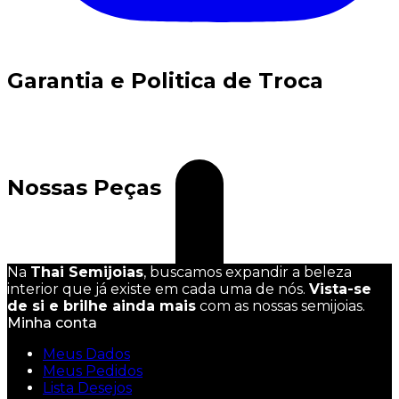
Garantia e Politica de Troca
Nossas Peças
Na
Thai Semijoias
, buscamos expandir a beleza
interior que já existe em cada uma de nós.
Vista-se
de si e brilhe ainda mais
com as nossas semijoias.
Minha conta
Meus Dados
Meus Pedidos
Lista Desejos