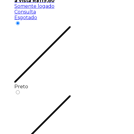
à vista
R$
119,80
Somente logado
Consulta
Esgotado
Preto