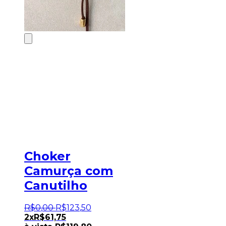
Choker
Camurça com
Canutilho
R$
0
,
00
R$
123
,
50
2x
R$
61,75