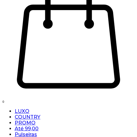
0
LUXO
COUNTRY
PROMO
Até 99,00
Pulseiras